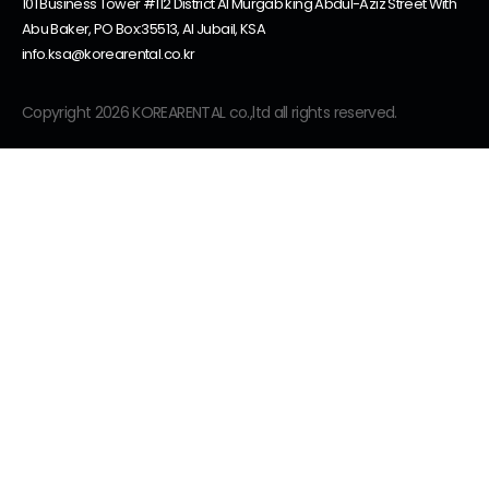
101 Business Tower #112 District Al Murgab king Abdul-Aziz Street With
Abu Baker, PO Box:35513, Al Jubail, KSA
info.ksa@korearental.co.kr
Copyright 2026 KOREARENTAL co.,ltd all rights reserved.