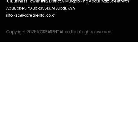
101 Business Tower #112 District Al Murgab king Abdul-Aziz Street With
Abu Baker, PO Box:35513, Al Jubail, KSA
info.ksa@korearental.co.kr
Copyright 2026 KOREARENTAL co.,ltd all rights reserved.